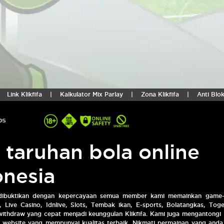
Link Klikfifa
|
Kalkulator Mix Parlay
|
Zona Klikfifa
|
Anti Blok
e taruhan bola online
onesia
 dibuktikan dengan kepercayaan semua member kami memainkan game
 Live Casino, Idnlive, Slots, Tembak ikan, E-sports, Bolatangkas, Tog
ithdraw yang cepat menjadi keunggulan Klikfifa. Kami juga mengantongi l
i website yang mempunyai kualitas terbaik. Nikmati permainan yang anda