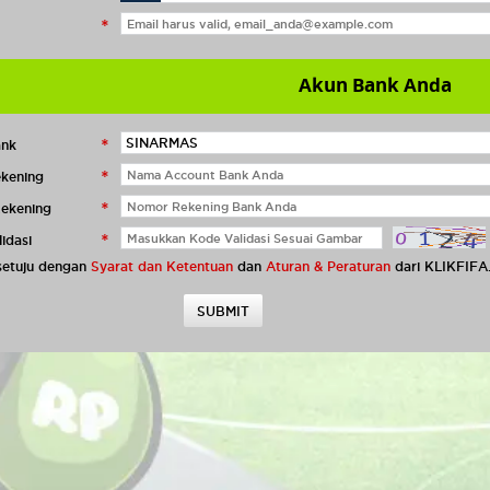
*
Akun Bank Anda
*
nk
*
kening
*
ekening
*
idasi
setuju dengan
Syarat dan Ketentuan
dan
Aturan & Peraturan
dari KLIKFIFA
SUBMIT