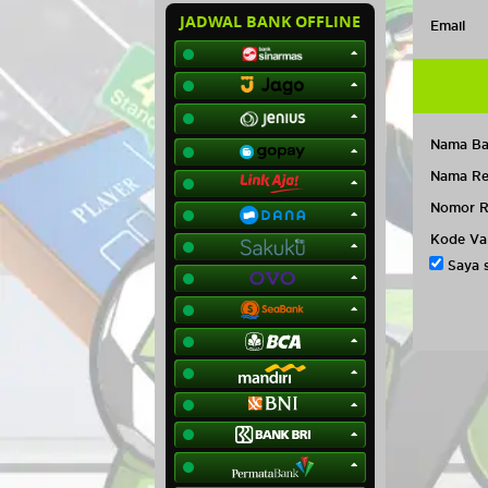
JADWAL BANK OFFLINE
Email
Nama Ba
Nama Re
Nomor R
Kode Val
Saya 