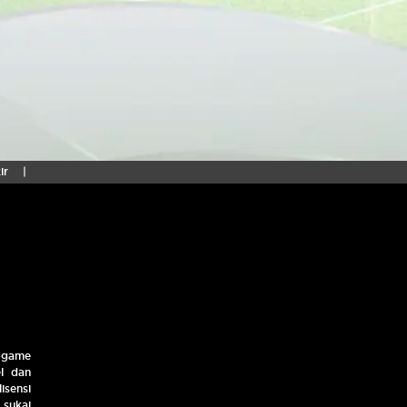
ir
|
-game
el dan
isensi
 sukai